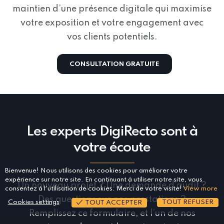
maintien d’une présence digitale qui maximise
votre exposition et votre engagement avec
vos clients potentiels.
CONSULTATION GRATUITE
Les experts DigiRecto sont à
votre écoute
Bienvenue! Nous utilisons des cookies pour améliorer votre
expérience sur notre site. En continuant à utiliser notre site, vous
Un nouveau projet ? Une demande d’audit ?
consentez à l'utilisation de cookies. Merci de votre visite!
View more
Des questions sur nos prestations ?
Cookies settings
TOUT REFUSER
TOUT ACCEPTER
Remplissez ce formulaire, et l’un de nos